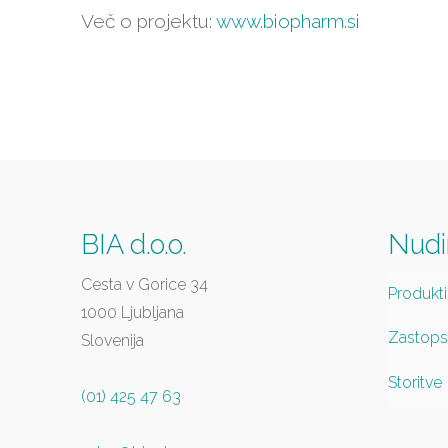
Več o projektu:
www.biopharm.si
BIA d.o.o.
Nud
Cesta v Gorice 34
Produkti
1000 Ljubljana
Zastops
Slovenija
Storitve
(01) 425 47 63