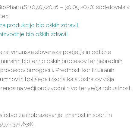
ioPharm.Si (07.07.2016 – 30.09.2020) sodelovala v
cer:
j za produkcijo bioloških zdravil
oizvodnje bioloških zdravil
vezal vrhunska slovenska podjetja in odlične
ntinuiranih biotehnoloških procesov ter naprednih
ih procesov omogočili. Prednosti kontinuiranih
umnov in boljšega izkoristka substratov višja
 prenos na večji proizvodni nivo ter večja robustnost
trstvo za izobraževanje, znanost in šport in
 5.972.371,63€.