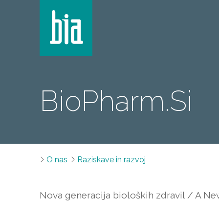
BioPharm.Si
O nas
Raziskave in razvoj
Nova generacija bioloških zdravil / A Ne