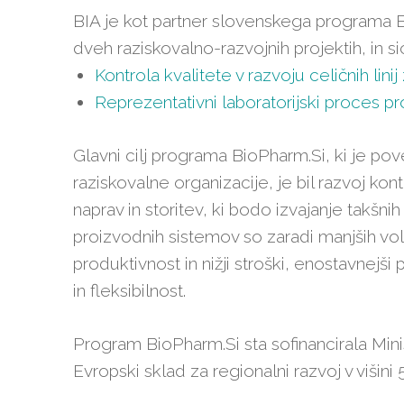
BIA je kot partner slovenskega programa B
dveh raziskovalno-razvojnih projektih, in si
Kontrola kvalitete v razvoju celičnih lini
Reprezentativni laboratorijski proces pr
Glavni cilj programa BioPharm.Si, ki je po
raziskovalne organizacije, je bil razvoj ko
naprav in storitev, ki bodo izvajanje takšn
proizvodnih sistemov so zaradi manjših vol
produktivnost in nižji stroški, enostavnejši
in fleksibilnost.
Program BioPharm.Si sta sofinancirala Minis
Evropski sklad za regionalni razvoj v višini