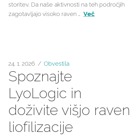
storitev. Da naše aktivnosti na teh področjih
zagotavljajo visoko raven …
Več
24. 1. 2026
Obvestila
Spoznajte
LyoLogic in
doživite višjo raven
liofilizacije