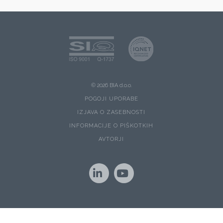
© 2026 BIA d.o.o.
POGOJI UPORABE
IZJAVA O ZASEBNOSTI
INFORMACIJE O PIŠKOTKIH
AVTORJI
LinkedIn
YouTube