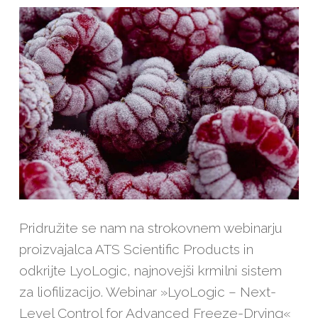
Pridružite se nam na strokovnem webinarju
proizvajalca ATS Scientific Products in
odkrijte LyoLogic, najnovejši krmilni sistem
za liofilizacijo. Webinar »LyoLogic – Next-
Level Control for Advanced Freeze-Drying«