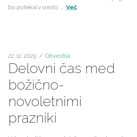
bo potekal v sredo, …
Več
22. 12. 2025
Obvestila
Delovni čas med
božično-
novoletnimi
prazniki