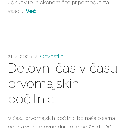
učinkovite in ekonomične pripomočke za
vaše …
Več
21. 4. 2026
Obvestila
Delovni čas v času
prvomajskih
počitnic
V času prvomajskih počitnic bo naša pisarna
odprta vse delovne dni, to je od 28. do 30.