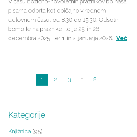
V času božično-novoletnih praznikov bo naša
pisarna odprta kot običajno v rednem
delovnem času, od 8:30 do 15:30. Odsotni
bomo le na praznike, to je 25. in 26.
decembra 2025, ter 1. in 2. januarja 2026.
Več
...
1
2
3
8
Kategorije
Knjižnica
(95)