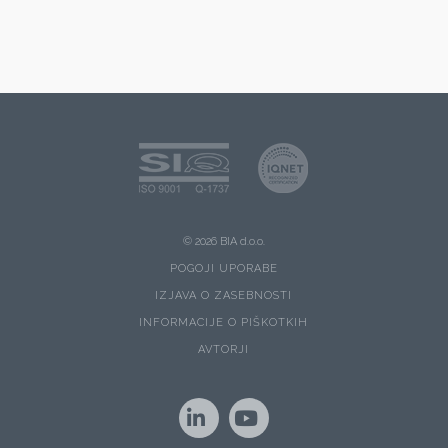
© 2026 BIA d.o.o.
POGOJI UPORABE
IZJAVA O ZASEBNOSTI
INFORMACIJE O PIŠKOTKIH
AVTORJI