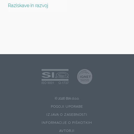
Raziskave in razvoj
© 2026 BIA d.o.o.
POGOJI UPORABE
IZJAVA O ZASEBNOSTI
INFORMACIJE O PIŠKOTKIH
AVTORJI