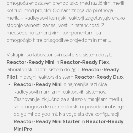
omogoča enostaven prehod tako med različnimi merili
kot tudi med projekti. Od namiznega do pilotnega
merila – Radleysovi kemijski reaktorji zagotavljajo enako
stopnjo varnosti, zanesljivosti in natančnosti. Z
medsebojno izmenljivimi komponentami pa
omogočajo hitre prilagoditve projektom in merilu.
V skupini so laboratorijski reaktorski sistem do 5 L
Reactor-Ready Mini
in
Reactor-Ready Flex
,
laboratorijski pilotni sistem do 35 L
Reactor-Ready
Pilot
in dvojni reaktorski sistem
Reactor-Ready Duo
:
Reactor-Ready Mini
je najmanjša različica
Radleysovih namiznih reaktorskih sistemov.
Zasnovan je izključno za sintezo v manjšem merilu,
saj omogoča delo z reaktorskimi posodami obsega
od 50 ml do 500 ml. Na voljo sta dve konfiguraciji:
Reactor-Ready Mini
Starter
in
Reactor-Ready
Mini Pro
.