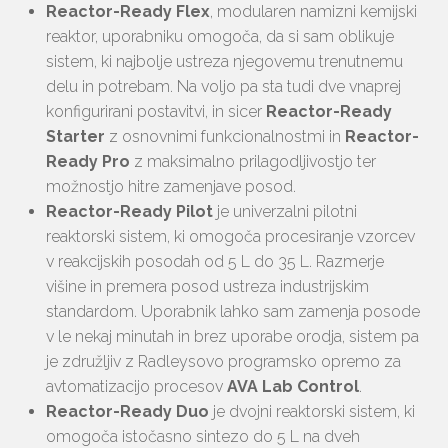
Reactor-Ready Flex
, modularen namizni kemijski
reaktor, uporabniku omogoča, da si sam oblikuje
sistem, ki najbolje ustreza njegovemu trenutnemu
delu in potrebam. Na voljo pa sta tudi dve vnaprej
konfigurirani postavitvi, in sicer
Reactor-Ready
Starter
z osnovnimi funkcionalnostmi in
Reactor-
Ready Pro
z maksimalno prilagodljivostjo ter
možnostjo hitre zamenjave posod.
Reactor-Ready Pilot
je univerzalni pilotni
reaktorski sistem, ki omogoča procesiranje vzorcev
v reakcijskih posodah od 5 L do 35 L. Razmerje
višine in premera posod ustreza industrijskim
standardom. Uporabnik lahko sam zamenja posode
v le nekaj minutah in brez uporabe orodja, sistem pa
je združljiv z Radleysovo programsko opremo za
avtomatizacijo procesov
AVA Lab Control
.
Reactor-Ready Duo
je dvojni reaktorski sistem, ki
omogoča istočasno sintezo do 5 L na dveh