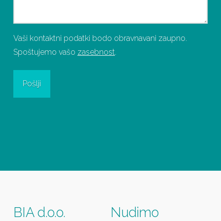
Vaši kontaktni podatki bodo obravnavani zaupno.
Spoštujemo vašo
zasebnost
.
BIA d.o.o.
Nudimo