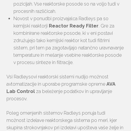
pozicijah. Vse reaktorske posode so na voljo tudi v
procesnih različicah.
Novost v ponudbi proizvajalca Radleys pa so
kemijski reaktorji
Reactor Ready Filter
. Gre za
kombinirane reaktorske posode, ki v eni postavi
združujejo tako kemijski reaktor kot tudi filtrirni
sistem, pri tem pa zagotavljajo natančno uravnavanje
temperature in mešanje vsebine reaktorske posode
v procesu sinteze in filtracije.
Vsi Radleysovi reaktorski sistemi nudijo možnost
avtomatizacije in uporabe programske opreme
AVA
Lab Control
za beleženje podatkov in upravljanje
procesov.
Poleg omenjenih sistemov Radleys ponuja tudi
možnost izdelave reaktorskega sistema po meri, kjer
skupina strokovnjakov pri izdelavi upošteva vaše želje in