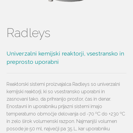
Radleys
Univerzalni kemijski reaktorji, vsestransko in
preprosto uporabni
Reaktorski sistemi proizvajalca Radleys so univerzalni
kemijski reaktorji, ki so vsestransko uporabni in
zasnovani tako, da prihranijo prostor, čas in denar.
Enostavni in uporabniku prijazni sistemi imajo
o
o
temperaturno območje delovanja od -70
C do +230
C
in zelo širok volumenski razpon. Najmanjši volumen
posode je 50 ml, največji pa 35 L, kar uporabniku