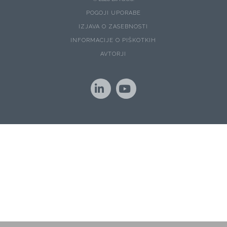
POGOJI UPORABE
IZJAVA O ZASEBNOSTI
INFORMACIJE O PIŠKOTKIH
AVTORJI
LinkedIn
YouTube