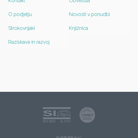
Kontakt
Obvestila
O podjetju
Novosti v ponudbi
Strokovnjaki
Knjižnica
Raziskave in razvoj
© 2026 BIA d.o.o.