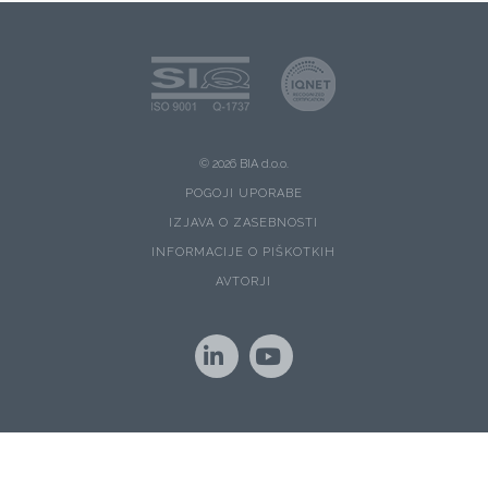
© 2026 BIA d.o.o.
POGOJI UPORABE
IZJAVA O ZASEBNOSTI
INFORMACIJE O PIŠKOTKIH
AVTORJI
LinkedIn
YouTube