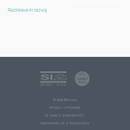
Raziskave in razvoj
© 2026 BIA d.o.o.
POGOJI UPORABE
IZJAVA O ZASEBNOSTI
INFORMACIJE O PIŠKOTKIH