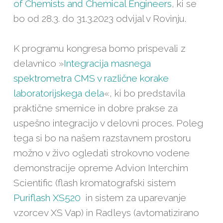
of Chemists and Chemical Engineers
, ki se
bo od 28.3. do 31.3.2023 odvijal v Rovinju.
K programu kongresa bomo prispevali z
delavnico »
Integracija masnega
spektrometra CMS v različne korake
laboratorijskega dela
«, ki bo predstavila
praktične smernice in dobre prakse za
uspešno integracijo v delovni proces. Poleg
tega si bo na našem razstavnem prostoru
možno v živo ogledati strokovno vodene
demonstracije opreme Advion Interchim
Scientific (flash kromatografski sistem
Puriflash XS520
in sistem za uparevanje
vzorcev XS Vap) in Radleys (avtomatizirano