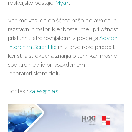
reakcijsko postajo
Mya4
.
Vabimo vas, da obiščete našo delavnico in
razstavni prostor, kjer boste imeli priložnost
prisluhniti strokovnjakom iz podjetja
Advion
Interchim Scientific
in iz prve roke pridobiti
koristna strokovna znanja o tehnikah masne
spektrometrije pri vsakdanjem
laboratorijskem delu.
Kontakt:
sales@bia.si