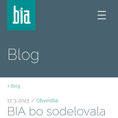
Blog
Blog
17. 3. 2023
Obvestila
BIA bo sodelovala