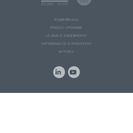
© 2026 BIA d.o.o.
POGOJI UPORABE
IZJAVA O ZASEBNOSTI
INFORMACIJE O PIŠKOTKIH
AVTORJI
LinkedIn
YouTube