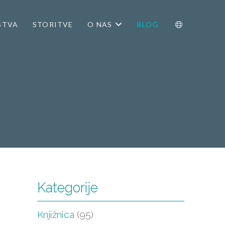
STVA
STORITVE
O NAS
BLOG
.
Kategorije
Knjižnica
(95)