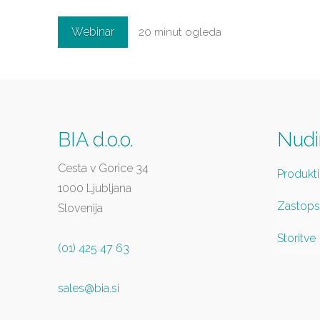
Webinar
20 minut ogleda
BIA d.o.o.
Nud
Cesta v Gorice 34
Produkti
1000 Ljubljana
Zastops
Slovenija
Storitve
(01) 425 47 63
sales@bia.si