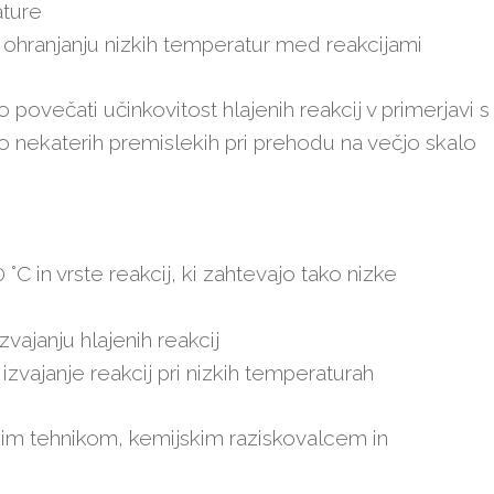
ature
ri ohranjanju nizkih temperatur med reakcijami
 povečati učinkovitost hlajenih reakcij v primerjavi s
 o nekaterih premislekih pri prehodu na večjo skalo
0 °C in vrste reakcij, ki zahtevajo tako nizke
izvajanju hlajenih reakcij
zvajanje reakcij pri nizkih temperaturah
kim tehnikom, kemijskim raziskovalcem in