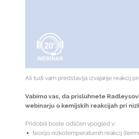
Ali tudi vam predstavlja izvajanje reakcij p
Vabimo vas, da prisluhnete Radleyso
webinarju o kemijskih reakcijah pri ni
Pridobili boste odličen vpogled v:
teorijo nizkotemperaturnih reakcij (termo