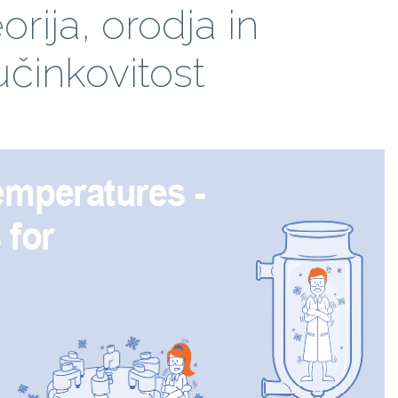
rija, orodja in
učinkovitost