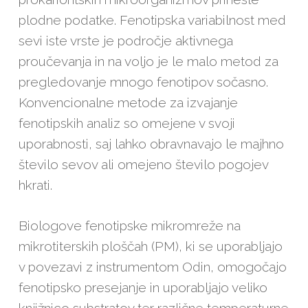
plodne podatke. Fenotipska variabilnost med
sevi iste vrste je področje aktivnega
proučevanja in na voljo je le malo metod za
pregledovanje mnogo fenotipov sočasno.
Konvencionalne metode za izvajanje
fenotipskih analiz so omejene v svoji
uporabnosti, saj lahko obravnavajo le majhno
število sevov ali omejeno število pogojev
hkrati.
Biologove fenotipske mikromreže na
mikrotiterskih ploščah (PM), ki se uporabljajo
v povezavi z instrumentom Odin, omogočajo
fenotipsko presejanje in uporabljajo veliko
knjižnico substratov ter različne temperaturne