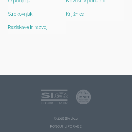
O podjetju
Novosti v ponudbi
Strokovnjaki
Knjižnica
Raziskave in razvoj
© 2026 BIA d.o.o.
POGOJI UPORABE