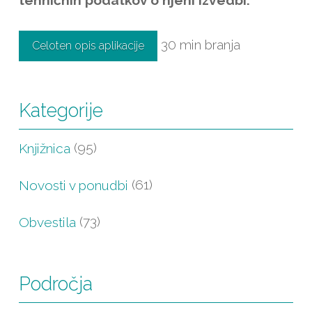
tehničnih podatkov o njeni izvedbi.
30 min branja
Celoten opis aplikacije
Kategorije
Knjižnica
(95)
Novosti v ponudbi
(61)
Obvestila
(73)
Področja