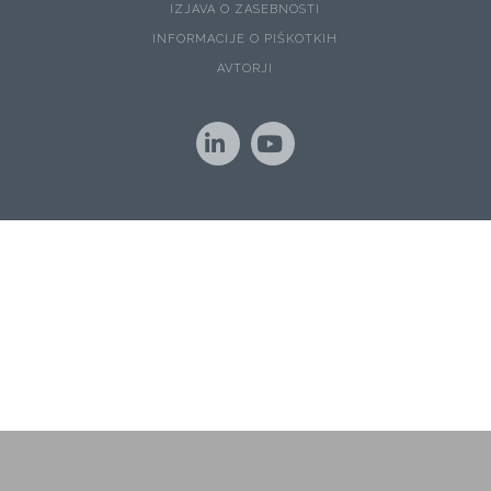
IZJAVA O ZASEBNOSTI
INFORMACIJE O PIŠKOTKIH
AVTORJI
LinkedIn
YouTube
Naše spletno mesto uporablja piškotke za zagotavljanje boljše
uporabniške izkušnje in spremljanje statistike obiska.
Z uporabo spletnega mesta soglašate z uporabo piškotkov.