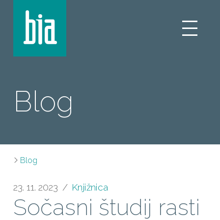
Blog
Blog
23. 11. 2023
Knjižnica
Sočasni študij rasti