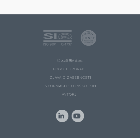
© 2026 BIA d.o.o.
POGOJI UPORABE
IZJAVA O ZASEBNOSTI
INFORMACIJE O PIŠKOTKIH
AVTORJI
LinkedIn
YouTube