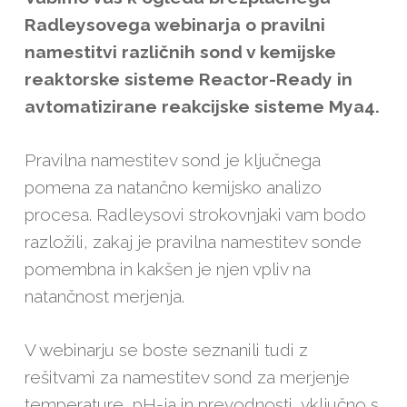
Radleysovega webinarja o pravilni
namestitvi različnih sond v kemijske
reaktorske sisteme Reactor-Ready in
avtomatizirane reakcijske sisteme Mya4.
Pravilna namestitev sond je ključnega
pomena za natančno kemijsko analizo
procesa. Radleysovi strokovnjaki vam bodo
razložili, zakaj je pravilna namestitev sonde
pomembna in kakšen je njen vpliv na
natančnost merjenja.
V webinarju se boste seznanili tudi z
rešitvami za namestitev sond za merjenje
temperature, pH-ja in prevodnosti, vključno s