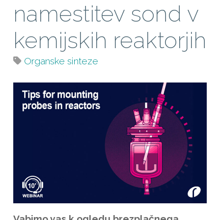
namestitev sond v
kemijskih reaktorjih
Organske sinteze
Vabimo vas k ogledu brezplačnega