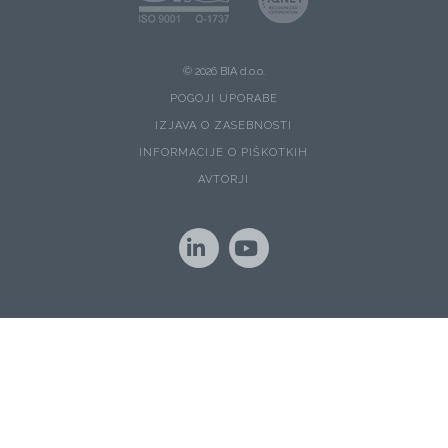
© 2026 BIA d.o.o.
POGOJI UPORABE
IZJAVA O ZASEBNOSTI
INFORMACIJE O PIŠKOTKIH
AVTORJI
LinkedIn
YouTube