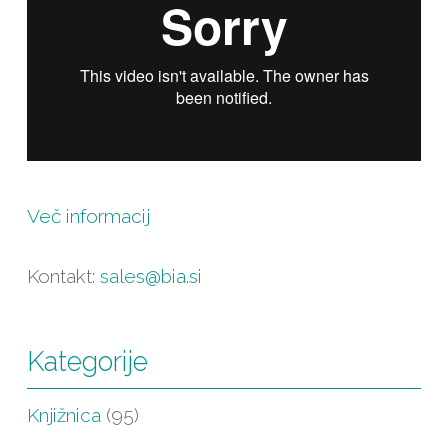
Več informacij
Kontakt:
sales@bia.si
Kategorije
Knjižnica
(95)