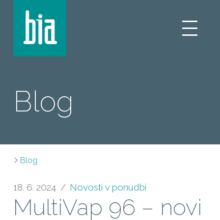
Blog
Blog
18. 6. 2024
Novosti v ponudbi
MultiVap 96 – novi