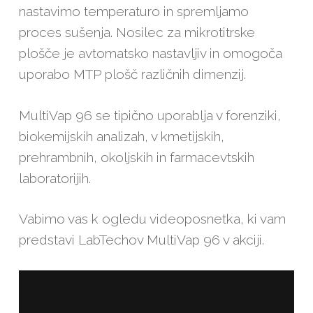
nastavimo temperaturo in spremljamo
proces sušenja. Nosilec za mikrotitrske
plošče je avtomatsko nastavljiv in omogoča
uporabo MTP plošč različnih dimenzij.
MultiVap 96 se tipično uporablja v forenziki,
biokemijskih analizah, v kmetijskih,
prehrambnih, okoljskih in farmacevtskih
laboratorijih.
Vabimo vas k ogledu videoposnetka, ki vam
predstavi LabTechov MultiVap 96 v akciji.