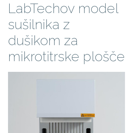
LabTechov model
sušilnika z
dušikom za
mikrotitrske plošče