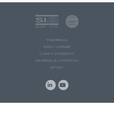
© 2026 BIA d.o.o.
POGOJI UPORABE
IZJAVA O ZASEBNOSTI
INFORMACIJE O PIŠKOTKIH
AVTORJI
LinkedIn
YouTube