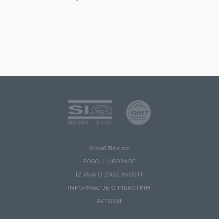
© 2026 BIA d.o.o.
POGOJI UPORABE
IZJAVA O ZASEBNOSTI
INFORMACIJE O PIŠKOTKIH
AVTORJI