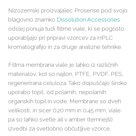
Nizozemski proizvajalec Prosense pod svojo
blagovno znamko
Dissolution Accessories
odslej ponuja tudi filtrne viale, ki se pogosto
uporabljajo pri pripravi vzorcev za HPLC
kromatografijo in za druge analizne tehnike.
Filtrna membrana viale je lahko iz različnih
materialov, kot so najlon, PTFE, PVDF, PES,
regenerirana celuloza. Tako dopuščajo široko
uporabo topil, od polarnih, nepolarnih
organskih topil in vode. Membrane so dveh
velikosti, in sicer 0.20 mm in 0.45 mm, viale
pa so lahko svetle ali v amber (temnejši)
izvedbi za svetlobno občutljive vzorce.