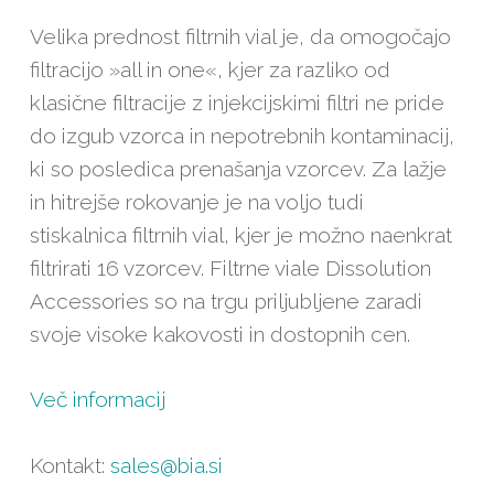
Velika prednost filtrnih vial je, da omogočajo
filtracijo »all in one«, kjer za razliko od
klasične filtracije z injekcijskimi filtri ne pride
do izgub vzorca in nepotrebnih kontaminacij,
ki so posledica prenašanja vzorcev. Za lažje
in hitrejše rokovanje je na voljo tudi
stiskalnica filtrnih vial, kjer je možno naenkrat
filtrirati 16 vzorcev. Filtrne viale Dissolution
Accessories so na trgu priljubljene zaradi
svoje visoke kakovosti in dostopnih cen.
Več informac
ij
Kontakt:
sales@bia.si