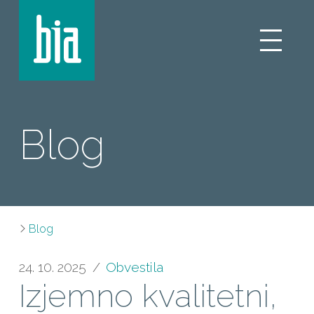
Blog
Blog
24. 10. 2025
Obvestila
Izjemno kvalitetni,