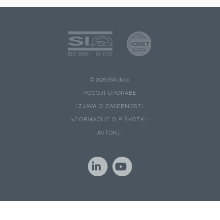
© 2026 BIA d.o.o.
POGOJI UPORABE
IZJAVA O ZASEBNOSTI
INFORMACIJE O PIŠKOTKIH
AVTORJI
LinkedIn
YouTube