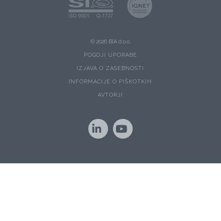
© 2026 BIA d.o.o.
POGOJI UPORABE
IZJAVA O ZASEBNOSTI
INFORMACIJE O PIŠKOTKIH
AVTORJI
LinkedIn
YouTube