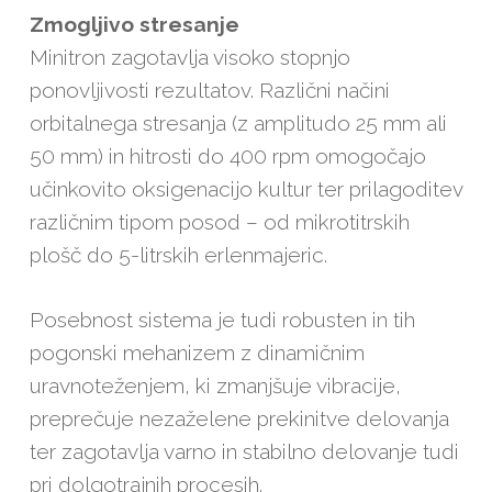
Zmogljivo stresanje
Minitron zagotavlja visoko stopnjo
ponovljivosti rezultatov. Različni načini
orbitalnega stresanja (z amplitudo 25 mm ali
50 mm) in hitrosti do 400 rpm omogočajo
učinkovito oksigenacijo kultur ter prilagoditev
različnim tipom posod – od mikrotitrskih
plošč do 5-litrskih erlenmajeric.
Posebnost sistema je tudi robusten in tih
pogonski mehanizem z dinamičnim
uravnoteženjem, ki zmanjšuje vibracije,
preprečuje nezaželene prekinitve delovanja
ter zagotavlja varno in stabilno delovanje tudi
pri dolgotrajnih procesih.