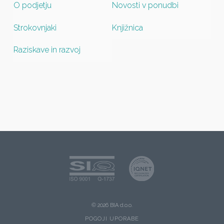
O podjetju
Novosti v ponudbi
Strokovnjaki
Knjižnica
Raziskave in razvoj
© 2026 BIA d.o.o.
POGOJI UPORABE