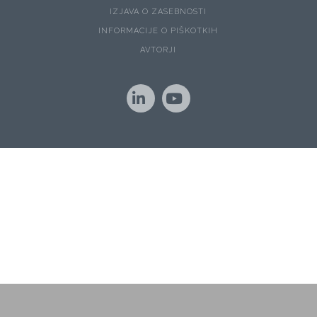
IZJAVA O ZASEBNOSTI
INFORMACIJE O PIŠKOTKIH
AVTORJI
LinkedIn
YouTube
Naše spletno mesto uporablja piškotke za zagotavljanje boljše
uporabniške izkušnje in spremljanje statistike obiska.