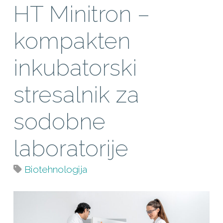
HT Minitron –
kompakten
inkubatorski
stresalnik za
sodobne
laboratorije
Biotehnologija