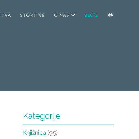
STVA
STORITVE
O NAS
BLOG
.
Kategorije
Knjižnica
(95)