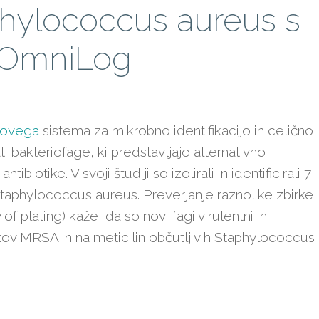
phylococcus aureus s
 OmniLog
govega
sistema za mikrobno identifikacijo in celično
ti bakteriofage, ki predstavljajo alternativno
ibiotike. V svoji študiji so izolirali in identificirali 7
 Staphylococcus aureus. Preverjanje raznolike zbirke
 of plating) kaže, da so novi fagi virulentni in
tov MRSA in na meticilin občutljivih Staphylococcus