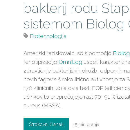
bakterij rodu Sta
sistemom Biolog
Biotehnologija
Ameriški raziskovalci so s pomočjo
Biolo
fenotipizacijo
OmniLog
uspeli karakterizira
zdravljenje bakterijskih okužb, odpornih na ant
novih fagov s široko litično aktivnostjo za
170 kliničnih izolatov s testi EOP (efficiency
učinkovito preprečujejo rast 70–91 % izola
aureus (MSSA).
Strokovni članek
15 min branja.