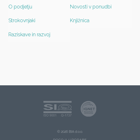
O podjetju
Novosti v ponudbi
Strokovnjaki
Knjižnica
Raziskave in razvoj
© 2026 BIA d.o.o.