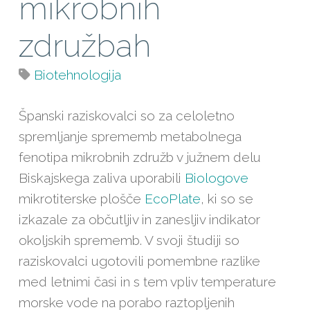
mikrobnih
združbah
Biotehnologija
Španski raziskovalci so za celoletno
spremljanje sprememb metabolnega
fenotipa mikrobnih združb v južnem delu
Biskajskega zaliva uporabili
Biologove
mikrotiterske plošče
EcoPlate
, ki so se
izkazale za občutljiv in zanesljiv indikator
okoljskih sprememb. V svoji študiji so
raziskovalci ugotovili pomembne razlike
med letnimi časi in s tem vpliv temperature
morske vode na porabo raztopljenih