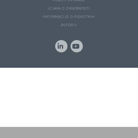
POGOJI UPORABE
IZJAVA O ZASEBNOSTI
INFORMACIJE O PIŠKOTKIH
AVTORJI
LinkedIn
YouTube
Naše spletno mesto uporablja piškotke za zagotavljanje boljše
uporabniške izkušnje in spremljanje statistike obiska.